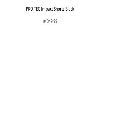
PRO TEC Impact Shorts Black
מחיר
חנות ציוד:
Tel Aviv Beach:
חנות גלישה
Surf Lesson
גלשן סופט
Surf Course
סקייטבורד
SUP Lesson
סרף סקייט
Skateboard Lesson
באלאנס בורד
Surf Skate Lesson
לימוד גלישת גלים:
קורס גלישה מקיף
קורס גלישה למתחילים