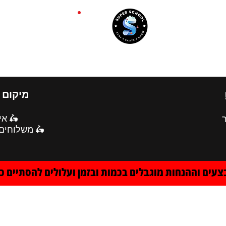
סנובורד
סקייטבורד
סאפ
גלישת גלים
תאום):
נייה)

מו בווטסאפ
צעים וההנחות מוגבלים בכמות ובזמן ועלולים להסתיים כ