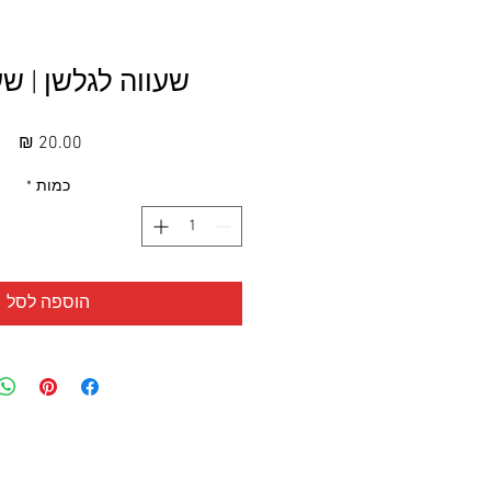
שעווה לגלשן | שע
מחי
כמות
*
הוספה לסל