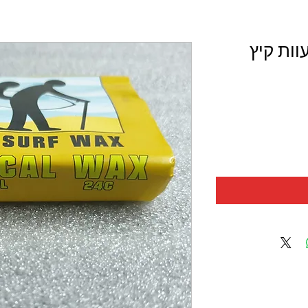
וות קיץ
ר