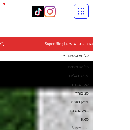
מדריכים וטיפים | Super Blog
כל הפוסטים
כל הפוסטים
גלישת גלים
סקייטבורד
סנובורד
גלשן סופט
באלאנס בורד
סאפ
Super Life