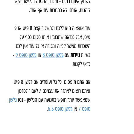
לשחק איתם במים - תזכרו, המטרה בגלישה היא 
ליהנות, אנחנו לא בתחרות עם אף אחד.
עוד אופציה היא ללכת ולהשכיר קצת 8 פיט או 9 
פיט, אבל כנראה שתבזבזו אותו סכום כסף על 
השכרות מאשר קנייה ומכירה אז כל עוד אין לכם 
בעיית 
ניידות
 עם 
גלשן סופט 8
 או 
גלשן סופט 9
 - 
כדאי לקנות.
אם אתם תופסים  כל גל ועומדים עם גלשן 8 פיט 
ואתם רוצים לאתגר את עצמכם / לעבור לסגנון 
שמאפשר יותר חופש בתנועה עם הגלשן - נסו 
גלשן 
סופט 7
 או 
גלשן סופט 6.6
.