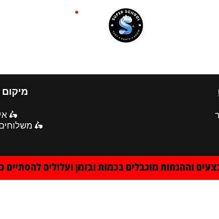
סנובורד
סקייטבורד
סאפ
גלישת גלים
תאום):
נייה)

מו בווטסאפ
צעים וההנחות מוגבלים בכמות ובזמן ועלולים להסתיים כ