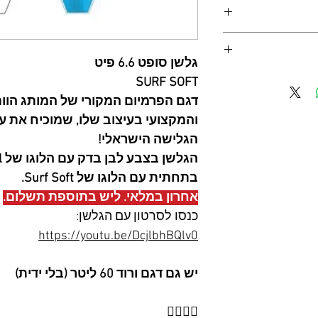
.
גלשן סופט 6.6 פיט
ולשים מתחילים שוכחים
SURF SOFT
 על הגלשן גלים החדש
.
דגם הפרמיום המקורי של המותג הוות
והמקצועי בעיצוב שלו, שמוכיח את ע
הגלישה הישראלי!
בתחתית עם הלוגו של Surf Soft.
אחרון במלאי. ליש בתוספת תשלום.
כנסו לסרטון עם הגלשן:
https://youtu.be/DcjlbhBQlv0
יש גם דגם ורוד 60 ליטר (בלי ידית)
🏄‍♂️🏄‍♀️