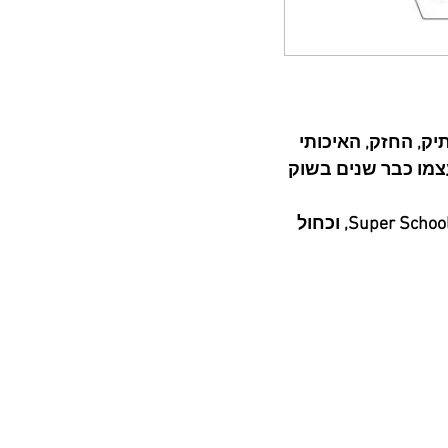
יק, החזק, האיכותי
צמו כבר שנים בשוק
הגלשן בצבע לבן בדק עם הלוגו של Super School, וכחול