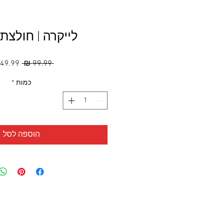
לייקרה | חולצת
מחיר
 ‏99.99 ‏₪ 
רגיל
כמות
*
הוספה לסל