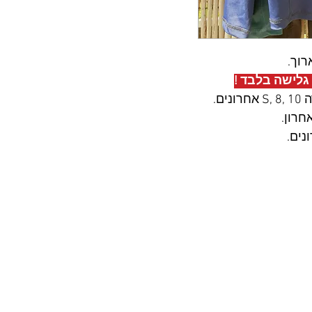
רוך.
גלישה בלבד !
ם.