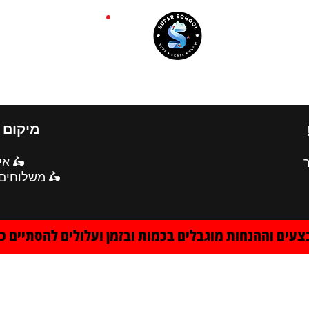
סנובורד
סקייטבורד
סאפ
גלישת גלים
תאום):
נייה)

מו בווטסאפ
צעים וההנחות מוגבלים בכמות ובזמן ועלולים להסתיים כ